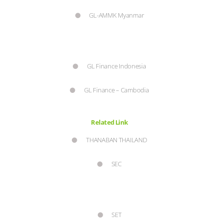
GL-AMMK Myanmar
GL Finance Indonesia
GL Finance – Cambodia
Related Link
THANABAN THAILAND
SEC
SET