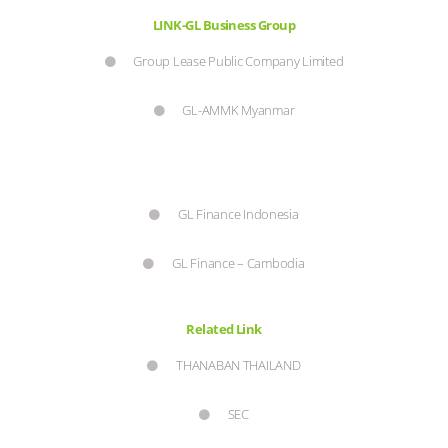
LINK-GL Business Group
Group Lease Public Company Limited
GL-AMMK Myanmar
GL Finance Indonesia
GL Finance – Cambodia
Related Link
THANABAN THAILAND
SEC