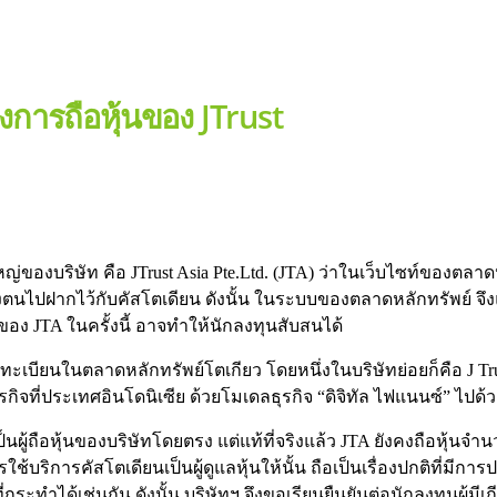
่องการถือหุ้นของ JTrust
ยใหญ่ของบริษัท คือ JTrust Asia Pte.Ltd. (JTA) ว่าในเว็บไซท์ของตลา
ของตนไปฝากไว้กับคัสโตเดียน ดังนั้น ในระบบของตลาดหลักทรัพย์ จึ
ลของ JTA ในครั้งนี้ อาจทำให้นักลงทุนสับสนได้
จดทะเบียนในตลาดหลักทรัพย์โตเกียว โดยหนึ่งในบริษัทย่อยก็คือ J Tru
กิจที่ประเทศอินโดนิเซีย ด้วยโมเดลธุรกิจ “ดิจิทัล ไฟแนนซ์” ไปด้
ผู้ถือหุ้นของบริษัทโดยตรง แต่แท้ที่จริงแล้ว JTA ยังคงถือหุ้นจำน
ช้บริการคัสโตเดียนเป็นผู้ดูแลหุ้นให้นั้น ถือเป็นเรื่องปกติที่มีก
กระทำได้เช่นกัน ดังนั้น บริษัทฯ จึงขอเรียนยืนยันต่อนักลงทุนผู้มีเก