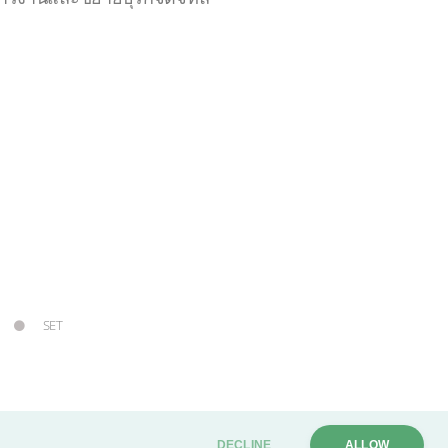
SET
itemap
DECLINE
ALLOW