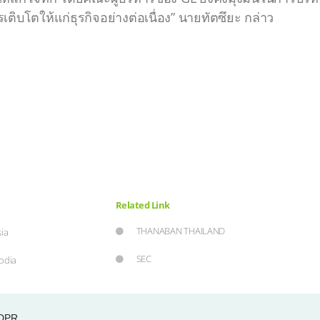
ติบโตให้แก่ธุรกิจอย่างต่อเนื่อง” นายทัตซึยะ กล่าว
Related Link
THANABAN THAILAND
ia
SEC
odia
S
ht © 2021 Group Lease Public Company Limited. by . All rights reserved. |
DPR