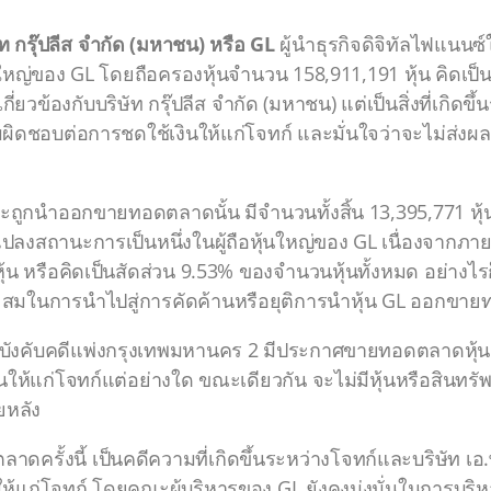
กรุ๊ปลีส จำกัด (มหาชน) หรือ GL
ผู้นำธุรกิจดิจิทัลไฟแนนซ์
ถือหุ้นใหญ่ของ GL โดยถือครองหุ้นจำนวน 158,911,191 หุ้น คิด
่ยวข้องกับบริษัท กรุ๊ปลีส จำกัด (มหาชน) แต่เป็นสิ่งที่เกิดขึ้
ส่วนรับผิดชอบต่อการชดใช้เงินให้แก่โจทก์ และมั่นใจว่าจะไม่
 ที่จะถูกนำออกขายทอดตลาดนั้น มีจำนวนทั้งสิ้น 13,395,771 หุ้
แปลงสถานะการเป็นหนึ่งในผู้ถือหุ้นใหญ่ของ GL เนื่องจากภา
ุ้น หรือคิดเป็นสัดส่วน 9.53% ของจำนวนหุ้นทั้งหมด อย่างไรก็
ะสมในการนำไปสู่การคัดค้านหรือยุติการนำหุ้น GL ออกขายท
นบังคับคดีแพ่งกรุงเทพมหานคร 2 มีประกาศขายทอดตลาดหุ้น G
นให้แก่โจทก์แต่อย่างใด ขณะเดียวกัน จะไม่มีหุ้นหรือสินทรัพย
ยหลัง
ครั้งนี้ เป็นคดีความที่เกิดขึ้นระหว่างโจทก์และบริษัท เอ.พี.
ินให้แก่โจทก์ โดยคณะผู้บริหารของ GL ยังคงมุ่งมั่นในการบร