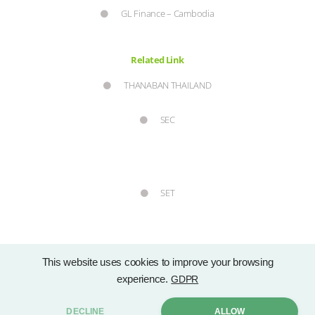
GL Finance – Cambodia
Related Link
THANABAN THAILAND
SEC
SET
This website uses cookies to improve your browsing
experience.
GDPR
Copyright © 2021 Group Lease Public Company Limited. by . All rights
DECLINE
ALLOW