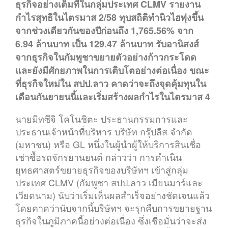
ธุรกิจอย่างเต็มที่ในกลุ่มประเทศ CLMV รายงาน
กำไรสุทธิในไตรมาส 2/58 ทุบสถิติทำนิวไฮพุ่งขึ้น
จากช่วงเดียวกันของปีก่อนถึง 1,765.56% จาก
6.94 ล้านบาท เป็น 129.47 ล้านบาท รับอานิสงส์
จากธุรกิจในกัมพูชาขยายตัวอย่างก้าวกระโดด
และยังมีศักยภาพในการเติบโตอย่างต่อเนื่อง ขณะ
ที่ธุรกิจใหม่ใน สปป.ลาว คาดว่าจะถึงจุดคุ้มทุนใน
เดือนกันยายนนี้และเริ่มสร้างผลกำไรในไตรมาส 4
นายมิทซึจิ โคโนชิตะ ประธานกรรมการและ
ประธานเจ้าหน้าที่บริหาร บริษัท กรุ๊ปลีส จำกัด
(มหาชน) หรือ GL หนึ่งในผู้นำผู้ให้บริการสินเชื่อ
เช่าซื้อรถจักรยานยนต์ กล่าวว่า การดำเนิน
ยุทธศาสตร์ขยายธุรกิจของบริษัทฯ เข้าสู่กลุ่ม
ประเทศ CLMV (กัมพูชา สปป.ลาว เมียนมาร์และ
เวียดนาม) นับว่าเริ่มเห็นผลสำเร็จอย่างชัดเจนแล้ว
โดยคาดว่านับจากนี้บริษัทฯ จะรุกคืบการขยายฐาน
ธุรกิจในภูมิภาคนี้อย่างต่อเนื่อง ซึ่งเชื่อมั่นว่าจะส่ง