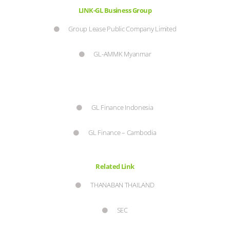
LINK-GL Business Group
Group Lease Public Company Limited
GL-AMMK Myanmar
GL Finance Indonesia
GL Finance – Cambodia
Related Link
THANABAN THAILAND
SEC